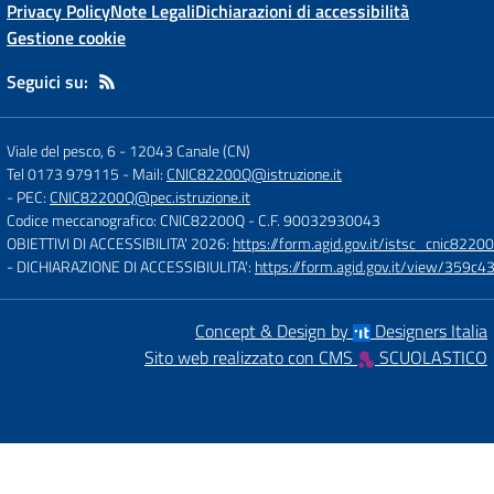
Privacy Policy
Note Legali
Dichiarazioni di accessibilità
Gestione cookie
Seguici su:
Viale del pesco, 6
-
12043 Canale (CN)
Tel 0173 979115
- Mail:
CNIC82200Q@istruzione.it
- PEC:
CNIC82200Q@pec.istruzione.it
Codice meccanografico: CNIC82200Q
- C.F. 90032930043
OBIETTIVI DI ACCESSIBILITA' 2026:
https://form.agid.gov.it/istsc_cnic82200
- DICHIARAZIONE DI ACCESSIBIULITA':
https://form.agid.gov.it/view/35
Concept & Design by
Designers Italia
Sito web realizzato con CMS
SCUOLASTICO