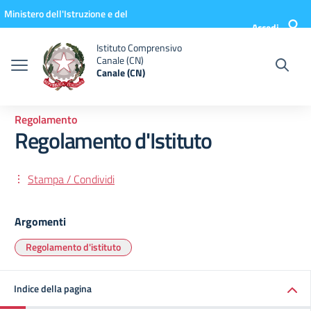
Vai ai contenuti
Vai al menu di navigazione
Vai al footer
Ministero dell'Istruzione e del
Accedi
Merito
Istituto Comprensivo
Canale (CN)
Canale (CN)
Regolamento
Regolamento d'Istituto
Stampa / Condividi
Argomenti
Regolamento d'istituto
Indice della pagina