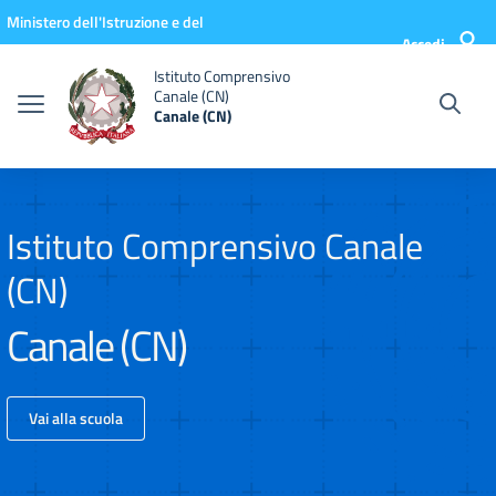
Vai ai contenuti
Vai al menu di navigazione
Vai al footer
Ministero dell'Istruzione e del
Accedi
Merito
Istituto Comprensivo
Canale (CN)
Canale (CN)
Istituto Comprensivo Canale
(CN)
Canale (CN)
Vai alla scuola