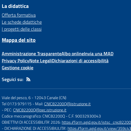
La didattica
Offerta formativa
Le schede didattiche
I progetti delle classi
Mappa del sito
Amministrazione Trasparente
Albo online
Invia una MAD
Privacy Policy
Note Legali
Dichiarazioni di accessibilità
Gestione cookie
Seguici su:
Viale del pesco, 6
-
12043 Canale (CN)
Tel 0173 979115
- Mail:
CNIC82200Q@istruzione.it
- PEC:
CNIC82200Q@pec.istruzione.it
Codice meccanografico: CNIC82200Q
- C.F. 90032930043
OBIETTIVI DI ACCESSIBILITA' 2026:
https://form.agid.gov.it/istsc_cnic82200
- DICHIARAZIONE DI ACCESSIBIULITA':
https://form.agid.gov.it/view/35