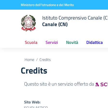
Vai ai contenuti
Vai al menu di navigazione
Vai al footer
Ministero dell'Istruzione e del Merito
Istituto Comprensivo Canale (C
Canale (CN)
Scuola
Servizi
Novità
Didattica
Home
Credits
Credits
Questo sito è un servizio offerto da
Sito Web:
SCUOLASTICO