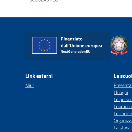
Link esterni
La scuo
Miur
Presenta
I luoghi
Le perso
I numeri 
Le carte 
Organizz
La storia