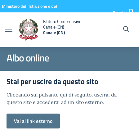
Vai ai contenuti
Vai al menu di navigazione
Vai al footer
Ministero dell'Istruzione e del
Accedi
Merito
Istituto Comprensivo
Canale (CN)
Canale (CN)
Albo online
Stai per uscire da questo sito
Cliccando sul pulsante qui di seguito, uscirai da
questo sito e accederai ad un sito esterno.
Vai al link esterno