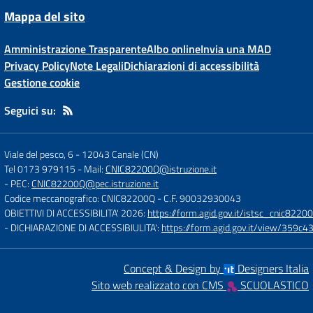
Mappa del sito
Amministrazione Trasparente
Albo online
Invia una MAD
Privacy Policy
Note Legali
Dichiarazioni di accessibilità
Gestione cookie
Seguici su:
Viale del pesco, 6
-
12043 Canale (CN)
Tel 0173 979115
- Mail:
CNIC82200Q@istruzione.it
- PEC:
CNIC82200Q@pec.istruzione.it
Codice meccanografico: CNIC82200Q
- C.F. 90032930043
OBIETTIVI DI ACCESSIBILITA' 2026:
https://form.agid.gov.it/istsc_cnic82200
- DICHIARAZIONE DI ACCESSIBIULITA':
https://form.agid.gov.it/view/35
Concept & Design by
Designers Italia
Sito web realizzato con CMS
SCUOLASTICO