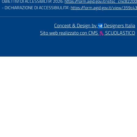
OBIETTIVI DI ACCESSIBILITA' 2026:
https://form.agid.gov.it/istsc_cnic82200
- DICHIARAZIONE DI ACCESSIBIULITA':
https://form.agid.gov.it/view/35
Concept & Design by
Designers Italia
Sito web realizzato con CMS
SCUOLASTICO