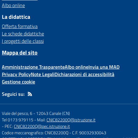
Albo online
La didattica
Offerta formativa
Le schede didattiche
I progetti delle classi
Mappa del sito
Amministrazione Trasparente
Albo online
Invia una MAD
Privacy Policy
Note Legali
Dichiarazioni di accessibilità
Gestione cookie
Seguici su:
Viale del pesco, 6
-
12043 Canale (CN)
Tel 0173 979115
- Mail:
CNIC82200Q@istruzione.it
- PEC:
CNIC82200Q@pec.istruzione.it
Codice meccanografico: CNIC82200Q
- C.F. 90032930043