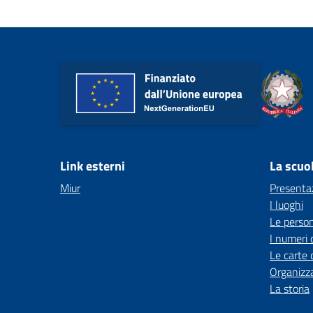
Link esterni
La scuo
Miur
Presenta
I luoghi
Le perso
I numeri 
Le carte 
Organizz
La storia