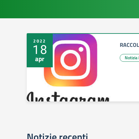
2022
RACCOLT
18
apr
Notizia
Notizie recenti