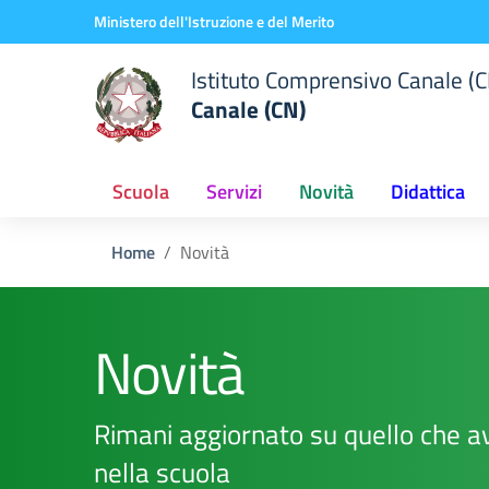
Vai ai contenuti
Vai al menu di navigazione
Vai al footer
Ministero dell'Istruzione e del Merito
Istituto Comprensivo Canale (C
Canale (CN)
Scuola
Servizi
Novità
Didattica
Home
Novità
Novità
Rimani aggiornato su quello che a
nella scuola