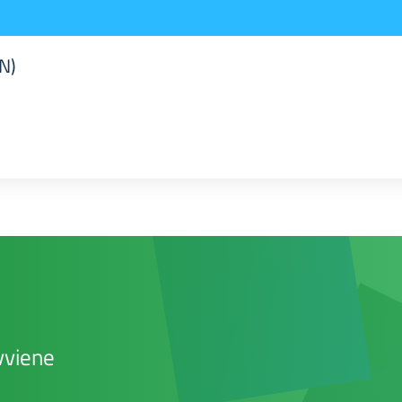
N)
vviene