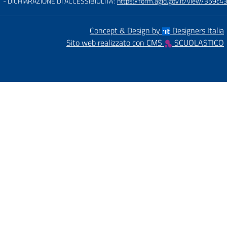
- DICHIARAZIONE DI ACCESSIBIULITA':
https://form.agid.gov.it/view/35
Concept & Design by
Designers Italia
Sito web realizzato con CMS
SCUOLASTICO