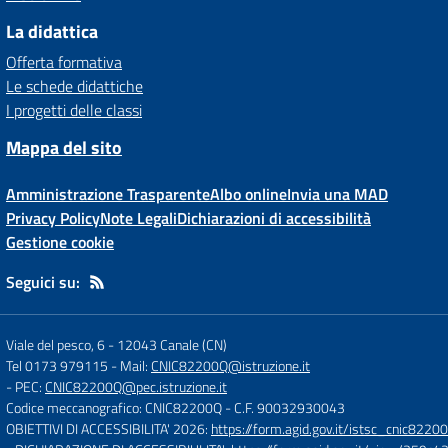
La didattica
Offerta formativa
Le schede didattiche
I progetti delle classi
Mappa del sito
Amministrazione Trasparente
Albo online
Invia una MAD
Privacy Policy
Note Legali
Dichiarazioni di accessibilità
Gestione cookie
Seguici su:
Viale del pesco, 6
-
12043 Canale (CN)
Tel 0173 979115
- Mail:
CNIC82200Q@istruzione.it
- PEC:
CNIC82200Q@pec.istruzione.it
Codice meccanografico: CNIC82200Q
- C.F. 90032930043
OBIETTIVI DI ACCESSIBILITA' 2026:
https://form.agid.gov.it/istsc_cnic82200