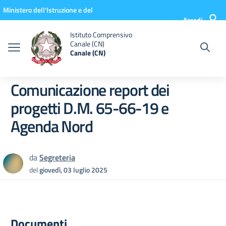
Vai ai contenuti
Vai al menu di navigazione
Vai al footer
Ministero dell'Istruzione e del
Accedi
Merito
Istituto Comprensivo
Canale (CN)
Canale (CN)
Comunicazione report dei
progetti D.M. 65-66-19 e
Agenda Nord
da
Segreteria
del
giovedì, 03 luglio 2025
Documenti