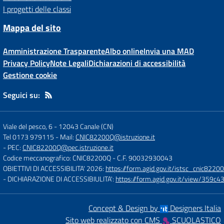
I progetti delle classi
Mappa del sito
Amministrazione Trasparente
Albo online
Invia una MAD
Privacy Policy
Note Legali
Dichiarazioni di accessibilità
Gestione cookie
Seguici su:
Viale del pesco, 6
-
12043 Canale (CN)
Tel 0173 979115
- Mail:
CNIC82200Q@istruzione.it
- PEC:
CNIC82200Q@pec.istruzione.it
Codice meccanografico: CNIC82200Q
- C.F. 90032930043
OBIETTIVI DI ACCESSIBILITA' 2026:
https://form.agid.gov.it/istsc_cnic82200
- DICHIARAZIONE DI ACCESSIBIULITA':
https://form.agid.gov.it/view/35
Concept & Design by
Designers Italia
Sito web realizzato con CMS
SCUOLASTICO