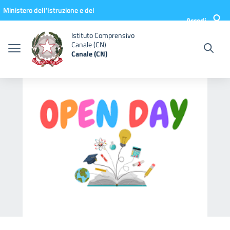
Vai ai contenuti
Vai al menu di navigazione
Vai al footer
Ministero dell'Istruzione e del
Accedi
Merito
Istituto Comprensivo
Canale (CN)
Canale (CN)