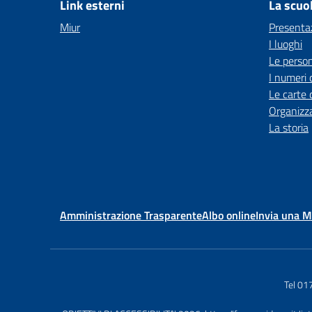
Link esterni
La scuo
Miur
Presenta
I luoghi
Le perso
I numeri 
Le carte 
Organizz
La storia
Amministrazione Trasparente
Albo online
Invia una 
Tel 0