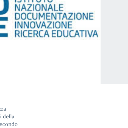
zza
i della
 secondo