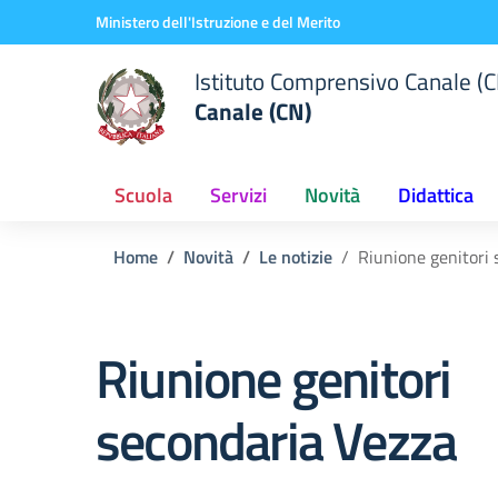
Vai ai contenuti
Vai al menu di navigazione
Vai al footer
Ministero dell'Istruzione e del Merito
Istituto Comprensivo Canale (C
Canale (CN)
Scuola
Servizi
Novità
Didattica
Home
Novità
Le notizie
Riunione genitori 
Riunione genitori
secondaria Vezza