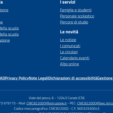
la
I servizi
zione
Famiglie e studenti
Personale scolastico
ne
Percorsi di studio
della scuola
Le novità
della scuola
Le notizie
azione
I comunicati
Le circolari
Calendario eventi
Albo online
MAD
Privacy Policy
Note Legali
Dichiarazioni di accessibilità
Gestione
Viale del pesco, 6
-
12043 Canale (CN)
173 979115
- Mail:
CNIC82200Q@istruzione.it
- PEC:
CNIC82200Q@pec.istruz
Codice meccanografico: CNIC82200Q
- C.F. 90032930043